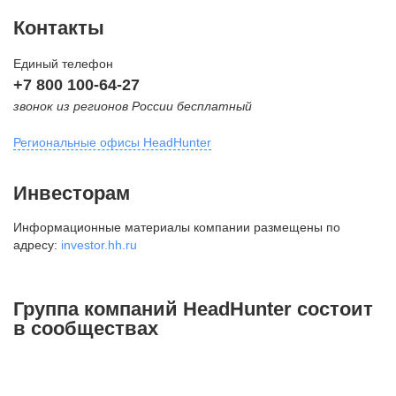
Контакты
Единый телефон
+7 800 100-64-27
звонок из регионов России бесплатный
Региональные офисы HeadHunter
Москва
Инвесторам
внутригородская территория
Информационные материалы компании размещены по
Муниципальный округ Тверской,
адресу:
investor.hh.ru
2-я Брестская ул., д. 48,
помещение 25
+7 495 974-64-27
Группа компаний HeadHunter состоит
+7 495 980-64-27
в сообществах
+7 495 134-92-24
press@hh.ru