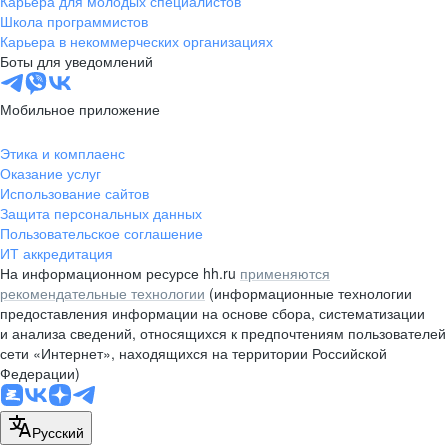
Карьера для молодых специалистов
pr@nsk.hh.ru
Школа программистов
Карьера в некоммерческих организациях
Минск
Боты для уведомлений
пр-т Дзержинского, д. 57,
10 этаж, помещение 45-1
Мобильное приложение
+375 (17)
336-03-02
Этика и комплаенс
pr@rabota.by
Оказание услуг
Использование сайтов
Алматы
Защита персональных данных
Пользовательское соглашение
пр. Абая, д. 151, БЦ Алатау,
ИТ аккредитация
12 этаж, офис 1209
На информационном ресурсе hh.ru
применяются
+7 727 232-13-13
рекомендательные технологии
(информационные технологии
pr@headhunter.com.kz
предоставления информации на основе сбора, систематизации
и анализа сведений, относящихся к предпочтениям пользователей
сети «Интернет», находящихся на территории Российской
Федерации)
Русский