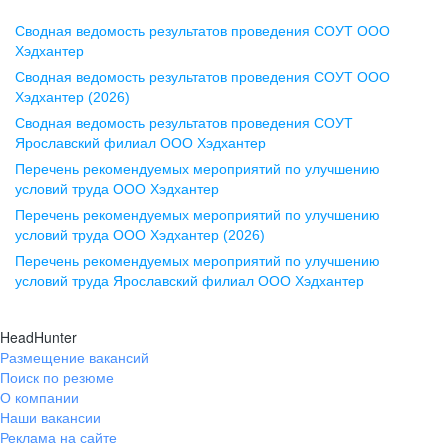
Сводная ведомость результатов проведения СОУТ ООО
Воронеж
Хэдхантер
Сводная ведомость результатов проведения СОУТ ООО
ул. Комиссаржевской, д. 10,
Хэдхантер (2026)
офис 1212
Сводная ведомость результатов проведения СОУТ
+7 473 280-05-05
Ярославский филиал ООО Хэдхантер
pr@vrn.hh.ru
Перечень рекомендуемых мероприятий по улучшению
условий труда ООО Хэдхантер
Казань
Перечень рекомендуемых мероприятий по улучшению
ул. Спартаковская, д. 2А, этаж 3,
условий труда ООО Хэдхантер (2026)
помещение 15
Перечень рекомендуемых мероприятий по улучшению
условий труда Ярославский филиал ООО Хэдхантер
+7 843 212-12-50
pr@kzn.hh.ru
HeadHunter
Размещение вакансий
Екатеринбург
Поиск по резюме
ул. Боевых Дружин, стр. 20,
О компании
5 этаж, офис 505, 521
Наши вакансии
Реклама на сайте
+7 343 226-79-99