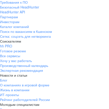
Требования к ПО
pr@ural.hh.ru
Безопасный HeadHunter
HeadHunter API
Краснодар
Партнерам
Инвесторам
ул. Янковского, д. 169, 7 этаж,
Каталог компаний
706 каб.
Поиск по вакансиям в Кшенском
+7 861 205-55-57
Сетка: соцсеть для нетворкинга
pr@krd.hh.ru
Соискателям
hh PRO
Готовое резюме
Владивосток
Все сервисы
пер. Ланинский д. 4, офис 3.4
Хочу у вас работать
Производственный календарь
+7 423 202-33-28
Экспертная рекомендация
pr@dv.hh.ru
Новости и статьи
Блог
Новосибирск
О компаниях в игровой форме
Жизнь в компании
ул. Большевистская, д. 35,
ИТ-проекты
помещение 21
Рейтинг работодателей России
+7 383 207-94-64
Молодым специалистам