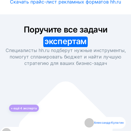
Скачать прайс-лист рекламных форматов hh.ru
Поручите все задачи
экспертам
Специалисты hh.ru подберут нужные инструменты,
помогут спланировать бюджет и найти лучшую
стратегию для ваших
бизнес-задач
+ ещё
4
эксперта
Екатерина Лазаренко
Александр Кулагин
Даниил Макаров
Борис Кашко
Юлия Изоитко