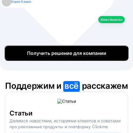
Борис Кашко
Юлия Изоитко
Александр Кулагин
Даниил Макаров
Екатерина Лазаренко
Юлия Изоитко
Получить решение для компании
Поддержим и
всё
расскажем
Статьи
Делимся новостями, историями клиентов и советами
про рекламные продукты и платформу Clickme