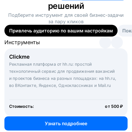
решений
Подберите инструмент для своей
бизнес-задачи
за пару кликов
Привлечь аудиторию по вашим настройкам
Пок
Инструменты
Инструменты
Инструменты
Виртуальный рекрутер
Clickme
Вакансия дня
Массовый подбор под ключ. Решите, сколько
Рекламная платформа от hh.ru: простой
Рекламный формат для вакансий на главной странице
кандидатов и когда вам нужно, и за дело возьмутся
технологичный сервис для продвижения вакансий
hh.ru. Увеличивает количество откликов
маркетологи, рекрутеры и проектные менеджеры
и проектов бизнеса на разных площадках: на hh.ru,
hh.ru с целым набором digital-инструментов
во ВКонтакте, Яндексе, Одноклассниках и Mail.ru
Стоимость:
от 200 000 ₽
Узнать подробнее
Стоимость:
от 500 ₽
Узнать подробнее
Узнать подробнее