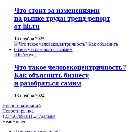
Что стоит за изменениями
на рынке труда: тренд-репорт
от hh.ru
18 ноября 2025
HR-беседы
Что такое человеко­центричность?
Как объяснить бизнесу
и разобраться самим
13 ноября 2024
Новости компаний
Новости рынка
1
2
3
4
5
6
7
8
9
10
11
...
47
дальше
HeadHunter
Размещение вакансий