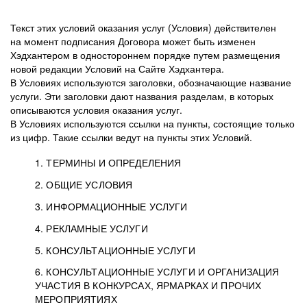
Текст этих условий оказания услуг (Условия) действителен
на момент подписания Договора может быть изменен
Хэдхантером в одностороннем порядке путем размещения
новой редакции Условий на Сайте Хэдхантера.
В Условиях используются заголовки, обозначающие название
услуги. Эти заголовки дают названия разделам, в которых
описываются условия оказания услуг.
В Условиях используются ссылки на пункты, состоящие только
из цифр. Такие ссылки ведут на пункты этих Условий.
1. ТЕРМИНЫ И ОПРЕДЕЛЕНИЯ
2. ОБЩИЕ УСЛОВИЯ
3. ИНФОРМАЦИОННЫЕ УСЛУГИ
1.1. Хэдхантер, или
Хэдхантер, ООО
4. РЕКЛАМНЫЕ УСЛУГИ
HeadHunter, или
«Хэдхантер», ИНН
2.1. Типы и статусы регистрации
5. КОНСУЛЬТАЦИОННЫЕ УСЛУГИ
Исполнитель
7718620740, адрес:
Типы регистрации
3.1. Предоставление доступа к базе данных
2.2. Активация услуг
6. КОНСУЛЬТАЦИОННЫЕ УСЛУГИ И ОРГАНИЗАЦИЯ
125047, г. Москва,
резюме с предложениями Соискателей
Описание и активация
УЧАСТИЯ В КОНКУРСАХ, ЯРМАРКАХ И ПРОЧИХ
2.1.1. Заказчику может быть присвоен один
4.0. Общие условия оказания рекламных услуг
внутригородская
о трудоустройстве с возможностью просмотра
МЕРОПРИЯТИЯХ
из Типов регистраций.
территория
4.0.1. Хэдхантер оказывает Заказчику услугу