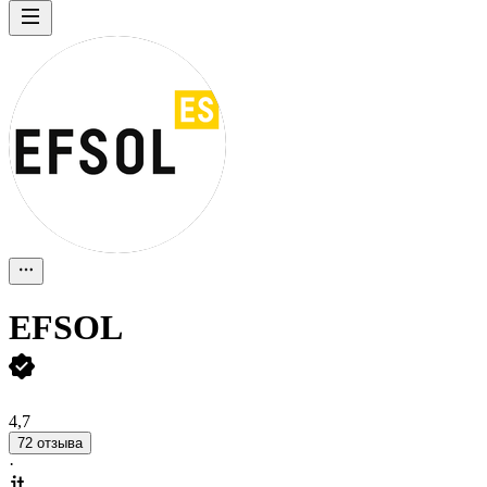
EFSOL
4,7
72 отзыва
·